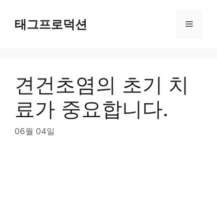
Skip
to
태그프로덕션
Menu
content
견건초염의 초기 치
료가 중요합니다.
06월 04일