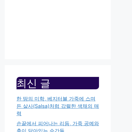
최신 글
한 땀의 미학, 베지터블 가죽에 스며
든 살사(Salsa)처럼 강렬한 색채의 매
력
손끝에서 피어나는 리듬, 가죽 공예와
춤이 닮아있는 순간들