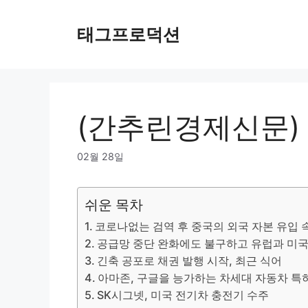
Skip
to
태그프로덕션
content
(간추린경제신문) 2
02월 28일
쉬운 목차
코로나없는 검역 후 중국의 외국 자본 유입 
공급망 중단 완화에도 불구하고 유럽과 미국
긴축 공포로 채권 발행 시작, 최근 식어
아마존, 구글을 능가하는 차세대 자동차 특
SK시그넷, 미국 전기차 충전기 수주