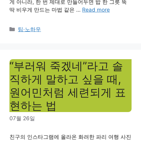
게 아니라, 한 번 제대로 만들어두면 밥 한 그릇 뚝
딱 비우게 만드는 마법 같은 …
Read more
Categories
팁·노하우
“부러워 죽겠네”라고 솔
직하게 말하고 싶을 때,
원어민처럼 세련되게 표
현하는 법
07월 26일
친구의 인스타그램에 올라온 화려한 파리 여행 사진