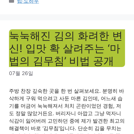
팁·노하우
눅눅해진 김의 화려한 변
신! 입맛 확 살려주는 ‘마
법의 김무침’ 비법 공개
07월 26일
주방 찬장 깊숙한 곳을 한 번 살펴보세요. 분명히 바
삭하게 구워 먹으려고 사둔 마른 김인데, 어느새 습
기를 머금어 눅눅해져서 처치 곤란이었던 경험, 저
도 정말 많았거든요. 버리자니 아깝고 그냥 먹자니
식감이 잃어버려 고민하던 중에 제가 발견한 최고의
해결책이 바로 ‘김무침’입니다. 단순히 김을 무치는