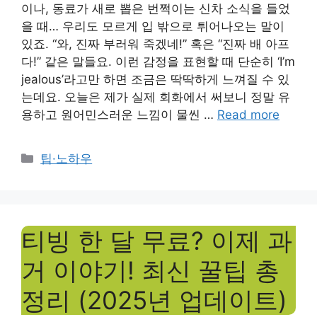
이나, 동료가 새로 뽑은 번쩍이는 신차 소식을 들었
을 때… 우리도 모르게 입 밖으로 튀어나오는 말이
있죠. “와, 진짜 부러워 죽겠네!” 혹은 “진짜 배 아프
다!” 같은 말들요. 이런 감정을 표현할 때 단순히 ‘I’m
jealous’라고만 하면 조금은 딱딱하게 느껴질 수 있
는데요. 오늘은 제가 실제 회화에서 써보니 정말 유
용하고 원어민스러운 느낌이 물씬 …
Read more
Categories
팁·노하우
티빙 한 달 무료? 이제 과
거 이야기! 최신 꿀팁 총
정리 (2025년 업데이트)