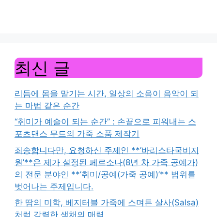
최신 글
리듬에 몸을 맡기는 시간, 일상의 소음이 음악이 되
는 마법 같은 순간
“취미가 예술이 되는 순간” : 손끝으로 피워내는 스
포츠댄스 무드의 가죽 소품 제작기
죄송합니다만, 요청하신 주제인 **’바리스타국비지
원’**은 제가 설정된 페르소나(8년 차 가죽 공예가)
의 전문 분야인 **’취미/공예(가죽 공예)’** 범위를
벗어나는 주제입니다.
한 땀의 미학, 베지터블 가죽에 스며든 살사(Salsa)
처럼 강렬한 색채의 매력