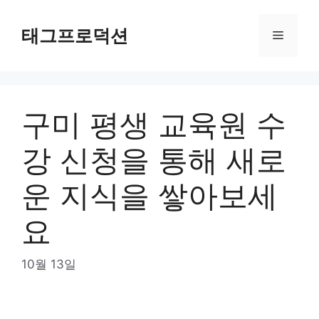
Skip
to
태그프로덕션
Menu
content
구미 평생 교육원 수
강 신청을 통해 새로
운 지식을 쌓아보세
요
10월 13일