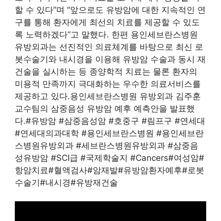
할 수 있다”며 “앞으로도 유방암에 대한 지속적인 연
구를 통해 환자에게 최선의 치료를 제공할 수 있도
록 노력하겠다”고 말했다. 한편 용인세브란스병원
유방외과는 선진적인 의료체계를 바탕으로 최신 로
봇수술기와 내시경을 이용해 유방암 수술과 동시 재
건술을 실시하는 등 종양학적 치료는 물론 환자의
미용적 만족까지 극대화하는 우수한 의료서비스를
제공하고 있다.용인세브란스병원 유방외과 김주훈
교수팀의 삼중음성 유방암 예후 예측안을 발표했
다.#유방암 #삼중음성암 #호중구 #림프구 #연세대
#연세대의과대학 #용인세브란스병원 #용인세브란
스병원유방외과 #세브란스병원유방외과 #삼중음
성유방암 #SCI급 #국제학술지 #Cancers#여성암#
항암치료#혈액검사#암재발#유방암환자예후#로봇
수술기#내시경#유방재건술