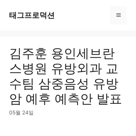
Skip
to
태그프로덕션
Menu
content
김주훈 용인세브란
스병원 유방외과 교
수팀 삼중음성 유방
암 예후 예측안 발표
05월 24일