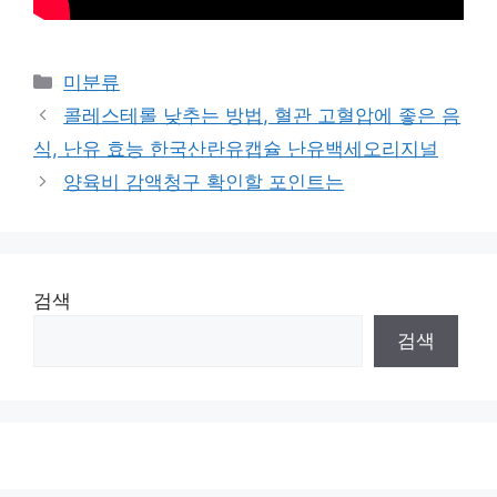
Categories
미분류
콜레스테롤 낮추는 방법, 혈관 고혈압에 좋은 음
식, 난유 효능 한국산란유캡슐 난유백세오리지널
양육비 감액청구 확인할 포인트는
검색
검색