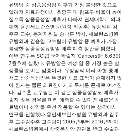
유방암 중 삼중음성암 예후가 가장 불량한 것으로
알려져 치료과정에서 호중구 대 림프구 비율이 높아
질수록 삼중음성암 예후가 나빠져 연세대학교 의과
대학 용인세브란스병원(원장 최동훈) 유방외과 김
주훈 교수, 통계지원실 송낙훈 박사, 세브란스병원
유방외과 김승일 교수팀이 유방암 중 예후가 가장
불량한 삼중음성유방암 예후 예측 방안을 밝혔다.
이번 연구는 SCI급 국제학술지 ‘Cancers(IF 6.639)’
7월호에 실렸다. 유방암은 여성 암 중 가장 높은 발
생률을 보이는 암종이다. 유방암의 여러 아형 중에
서도 삼중음성암은 뚜렷한 치료 표적이 존재하지 않
아 환자는 물론 의료진에게도 무서운 존재로 여겨진
다. 김주훈 교수팀은 이 같은 삼중음성암도 예후가
좋지 않은 경우를 미리 예측할 수 있다면 새로운 치
료법이나 신약을 우선 적용할 수 있다는 생각에서
연구를 진행했다.용인세브란스병원 유방외과 김주
훈 교수김주훈 교수팀이 2005년부터 2016년까지
세브란스병원에서 삼중음성암 진단을 받고 수술과