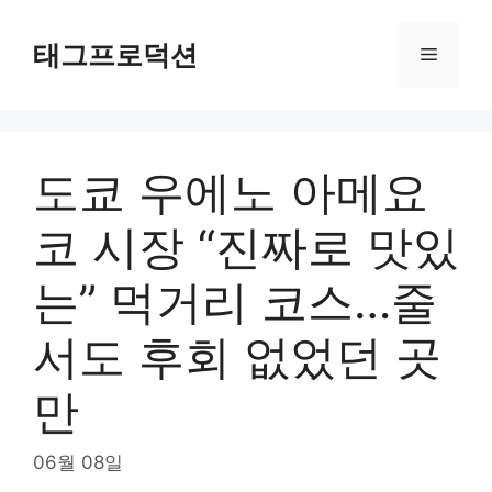
Skip
to
태그프로덕션
Menu
content
도쿄 우에노 아메요
코 시장 “진짜로 맛있
는” 먹거리 코스…줄
서도 후회 없었던 곳
만
06월 08일