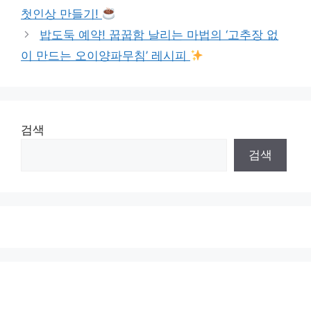
첫인상 만들기!
밥도둑 예약! 꿉꿉함 날리는 마법의 ‘고추장 없
이 만드는 오이양파무침’ 레시피
검색
검색