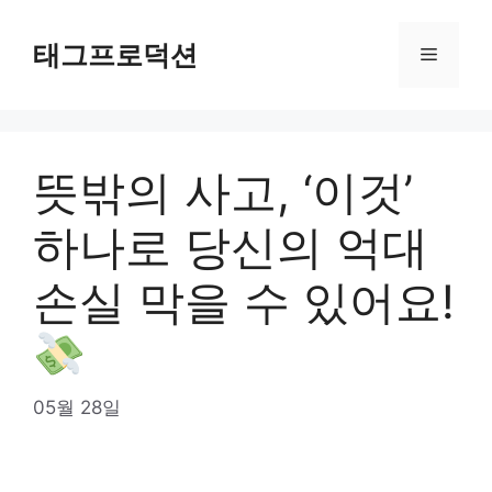
Skip
to
태그프로덕션
Menu
content
뜻밖의 사고, ‘이것’
하나로 당신의 억대
손실 막을 수 있어요!
05월 28일