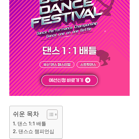
쉬운 목차
댄스 1:1 배틀
댄스쇼 챔피언십