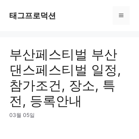
Skip
to
태그프로덕션
Menu
content
부산페스티벌 부산
댄스페스티벌 일정,
참가조건, 장소, 특
전, 등록안내
03월 05일