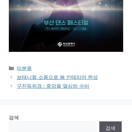
Categories
미분류
보태니컬 소품으로 봄 인테리어 완성
구진득위경 : 중앙을 열심히 수비
검색
검색