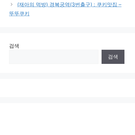
(재아의 먹방) 경복궁역(3번출구) : 쿠키맛집 –
뚜뚜쿠키
검색
검색