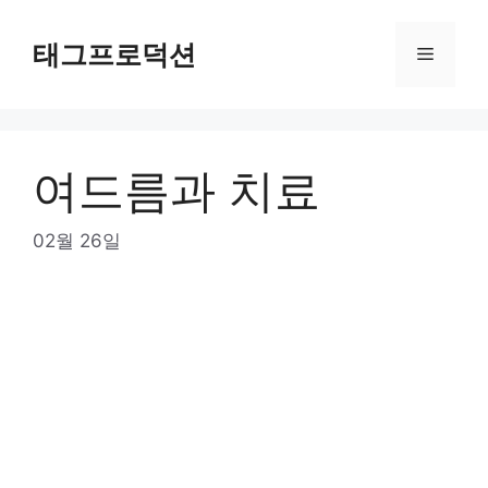
Skip
to
태그프로덕션
Menu
content
여드름과 치료
02월 26일