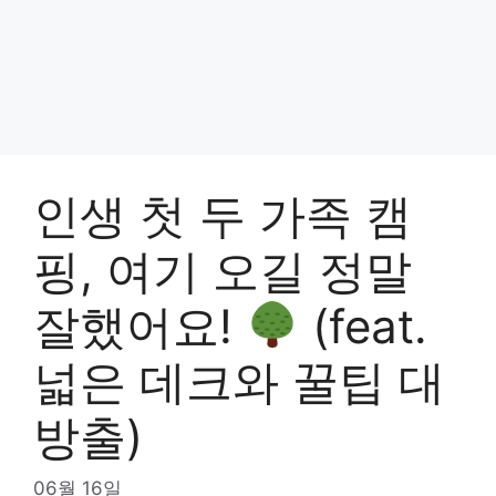
인생 첫 두 가족 캠
핑, 여기 오길 정말
잘했어요!
(feat.
넓은 데크와 꿀팁 대
방출)
06월 16일