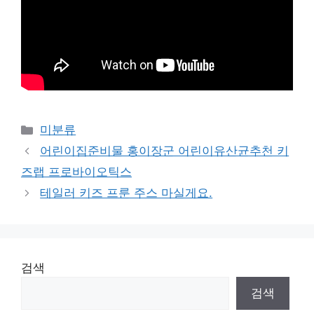
Categories
미분류
어린이집준비물 홍이장군 어린이유산균추천 키
즈랩 프로바이오틱스
테일러 키즈 프룬 주스 마실게요.
검색
검색