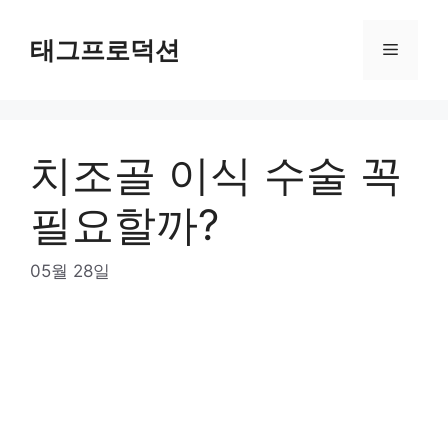
Skip
to
태그프로덕션
Menu
content
치조골 이식 수술 꼭
필요할까?
05월 28일