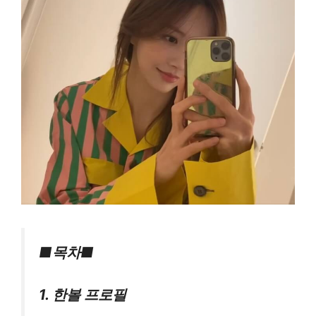
■목차■
1. 한볼 프로필