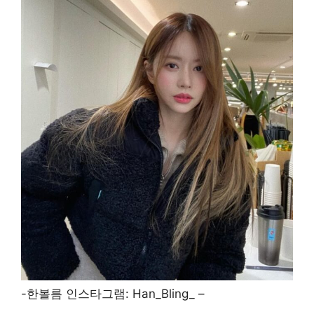
-한볼름 인스타그램: Han_Bling_ –