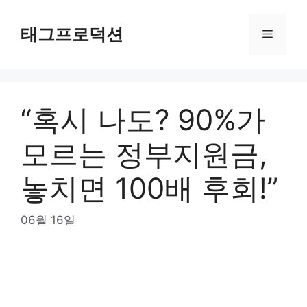
Skip
to
태그프로덕션
Menu
content
“혹시 나도? 90%가
모르는 정부지원금,
놓치면 100배 후회!”
06월 16일