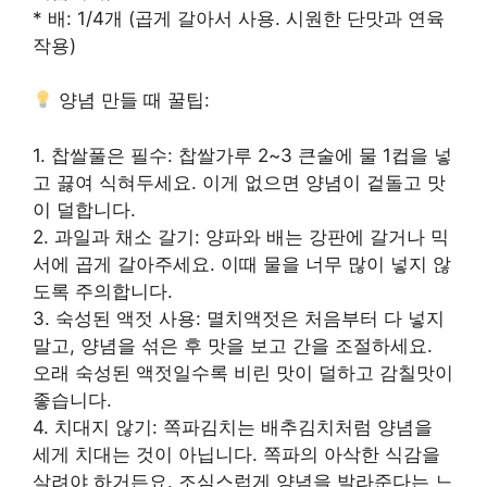
* 배: 1/4개 (곱게 갈아서 사용. 시원한 단맛과 연육
작용)
양념 만들 때 꿀팁:
1. 찹쌀풀은 필수: 찹쌀가루 2~3 큰술에 물 1컵을 넣
고 끓여 식혀두세요. 이게 없으면 양념이 겉돌고 맛
이 덜합니다.
2. 과일과 채소 갈기: 양파와 배는 강판에 갈거나 믹
서에 곱게 갈아주세요. 이때 물을 너무 많이 넣지 않
도록 주의합니다.
3. 숙성된 액젓 사용: 멸치액젓은 처음부터 다 넣지
말고, 양념을 섞은 후 맛을 보고 간을 조절하세요.
오래 숙성된 액젓일수록 비린 맛이 덜하고 감칠맛이
좋습니다.
4. 치대지 않기: 쪽파김치는 배추김치처럼 양념을
세게 치대는 것이 아닙니다. 쪽파의 아삭한 식감을
살려야 하거든요. 조심스럽게 양념을 발라준다는 느