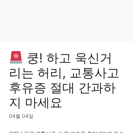
쿵! 하고 욱신거
리는 허리, 교통사고
후유증 절대 간과하
지 마세요
04월 04일