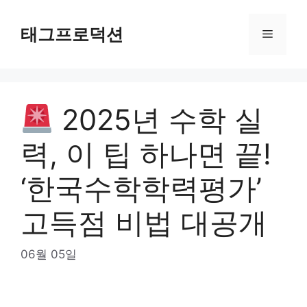
Skip
to
태그프로덕션
Menu
content
2025년 수학 실
력, 이 팁 하나면 끝!
‘한국수학학력평가’
고득점 비법 대공개
06월 05일