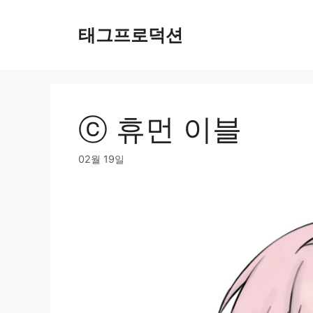
Skip
to
태그프로덕션
content
ⓒ 휴먼 이블
02월 19일