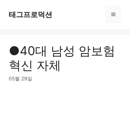
Skip
to
태그프로덕션
Menu
content
●40대 남성 암보험
혁신 자체
05월 29일