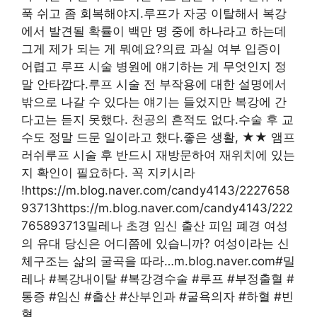
푹 쉬고 좀 회복해야지.루프가 자궁 이탈해서 복강
에서 발견될 확률이 백만 명 중에 하나라고 하는데
그게 제가 되는 게 뭐예요?의료 과실 여부 입증이
어렵고 루프 시술 병원에 얘기하는 게 무엇인지 정
말 안타깝다.루프 시술 전 부작용에 대한 설명에서
밖으로 나갈 수 있다는 얘기는 들었지만 복강에 간
다고는 듣지 못했다. 천공의 흔적도 없다.수술 후 교
수도 정말 드문 일이라고 했다.좋은 생활, ★★ 앰프
러쉬루프 시술 후 반드시 재방문하여 재위치에 있는
지 확인이 필요하다. 꼭 지키시라
!https://m.blog.naver.com/candy4143/2227658
93713https://m.blog.naver.com/candy4143/222
765893713밀레나 초경 임신 출산 피임 폐경 여성
의 유대 당신은 어디쯤에 있습니까? 여성이라는 신
체구조는 삶의 굴곡을 따라…m.blog.naver.com#밀
레나 #복강내이탈 #복강경수술 #루프 #부정출혈 #
통증 #임신 #출산 #산부인과 #굴욕의자 #하혈 #빈
혈