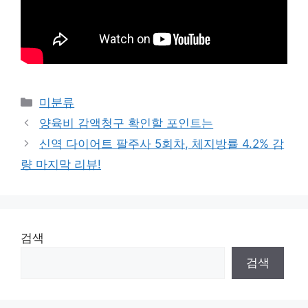
Categories
미분류
양육비 감액청구 확인할 포인트는
신역 다이어트 팔주사 5회차, 체지방률 4.2% 감
량 마지막 리뷰!
검색
검색