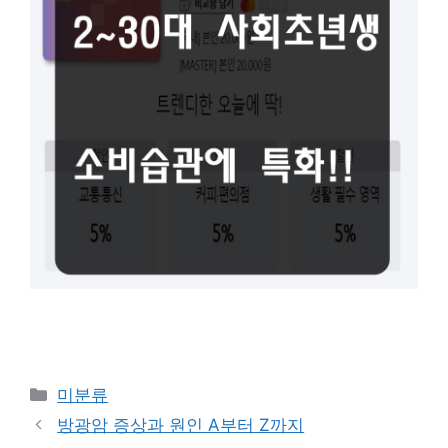
Categories
미분류
방광암 증상과 원인 A부터 Z까지