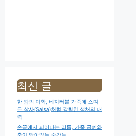
최신 글
한 땀의 미학, 베지터블 가죽에 스며
든 살사(Salsa)처럼 강렬한 색채의 매
력
손끝에서 피어나는 리듬, 가죽 공예와
춤이 닮아있는 순간들