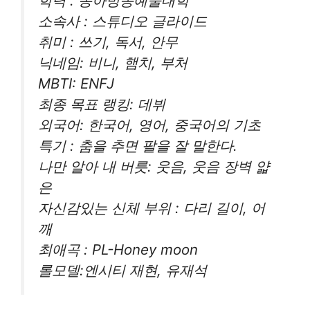
학력 : 동아방송예술대학
소속사 : 스튜디오 글라이드
취미 : 쓰기, 독서, 안무
닉네임: 비니, 햄치, 부처
MBTI: ENFJ
최종 목표 랭킹: 데뷔
외국어: 한국어, 영어, 중국어의 기초
특기 : 춤을 추면 팔을 잘 말한다.
나만 알아 내 버릇: 웃음, 웃음 장벽 얇
은
자신감있는 신체 부위 : 다리 길이, 어
깨
최애곡 : PL-Honey moon
롤모델:엔시티 재현, 유재석