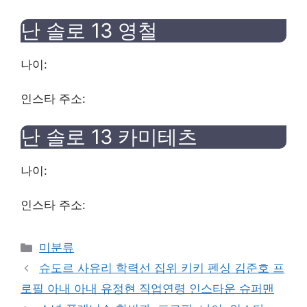
난 솔로 13
영철
나이:
인스타 주소:
난 솔로 13
카미테츠
나이:
인스타 주소:
Categories
미분류
슈도르 사유리 학력선 집위 키키 펜싱 김준호 프
로필 아내 아내 유정현 직업연령 인스타운 슈퍼맨