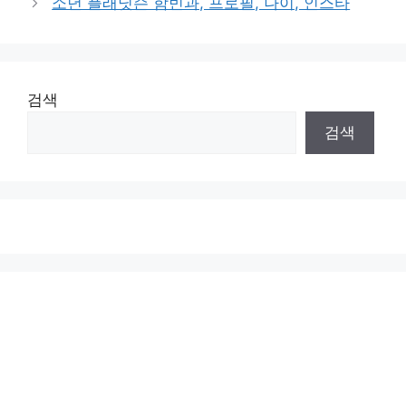
소년 플래닛슨 함빈과, 프로필, 나이, 인스타
검색
검색