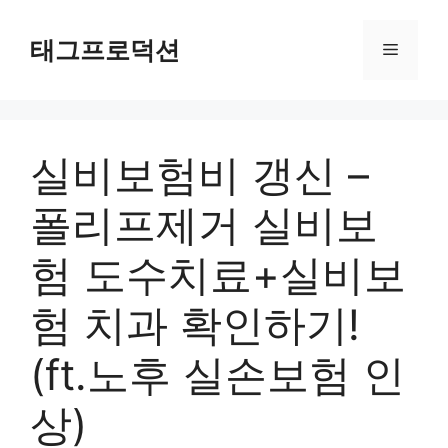
Skip
to
태그프로덕션
Menu
content
실비보험비 갱신 –
폴리프제거 실비보
험 도수치료+실비보
험 치과 확인하기!
(ft.노후 실손보험 인
상)