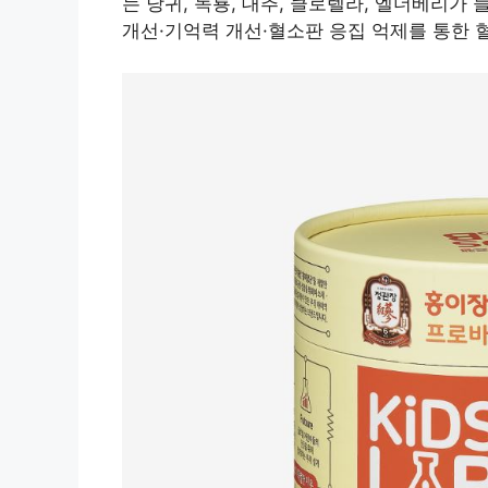
는 당귀, 녹룡, 대추, 클로렐라, 엘더베리가
개선·기억력 개선·혈소판 응집 억제를 통한 