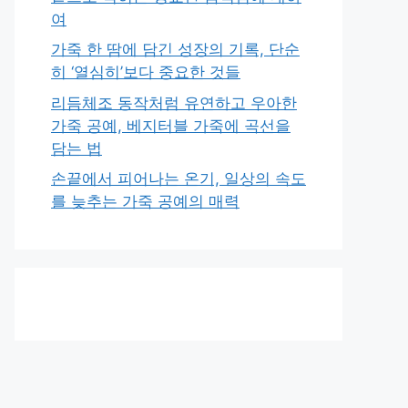
여
가죽 한 땀에 담긴 성장의 기록, 단순
히 ‘열심히’보다 중요한 것들
리듬체조 동작처럼 유연하고 우아한
가죽 공예, 베지터블 가죽에 곡선을
담는 법
손끝에서 피어나는 온기, 일상의 속도
를 늦추는 가죽 공예의 매력