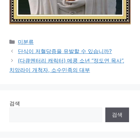
Categories
미분류
단식이 저혈당증을 유발할 수 있습니까?
(다큐멘터리 캐릭터) 메콩 소년 “정도연 목사”,
치앙라이 개척자, 소수민족의 대부
검색
검색