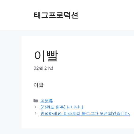
Skip
to
태그프로덕션
content
이빨
02월 21일
이빨
Categories
미분류
(강원도 원주) 닌나난나
안녕하세요. 티스토리 블로그가 오픈되었습니다.