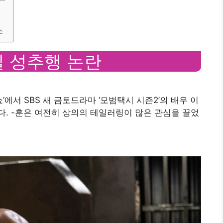
소
실 성추행 논란
쇼’에서 SBS 새 금토드라마 ‘모범택시 시즌2’의 배우 이
 -훈은 여전히 ​​상의의 테일러링이 많은 관심을 끌었