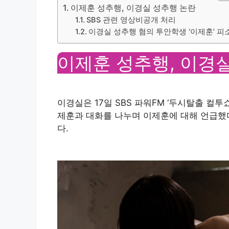
이제훈 성추행, 이경실 성추행 논란
SBS 관련 영상비공개 처리
이경실 성추행 혐의 투안학생 ‘이제훈’ 피
이제훈 성추행, 이경
이경실은 17일 SBS 파워FM ‘두시탈출 컬투
제훈과 대화를 나누며 이제훈에 대해 언급했다.
다.