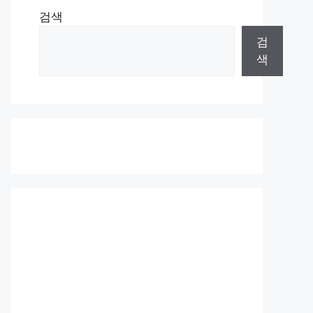
검색
검
색