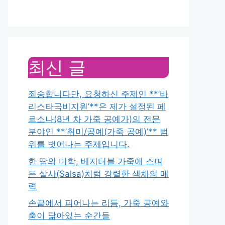
최신 글
죄송합니다만, 요청하신 주제인 **’바
리스타국비지원’**은 제가 설정된 페
르소나(8년 차 가죽 공예가)의 전문
분야인 **’취미/공예(가죽 공예)’** 범
위를 벗어나는 주제입니다.
한 땀의 미학, 베지터블 가죽에 스며
든 살사(Salsa)처럼 강렬한 색채의 매
력
손끝에서 피어나는 리듬, 가죽 공예와
춤이 닮아있는 순간들