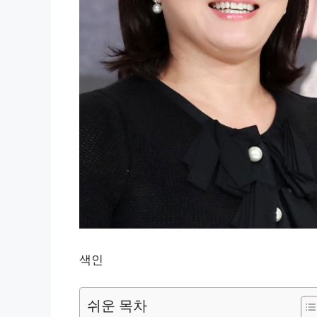
색인
쉬운 목차