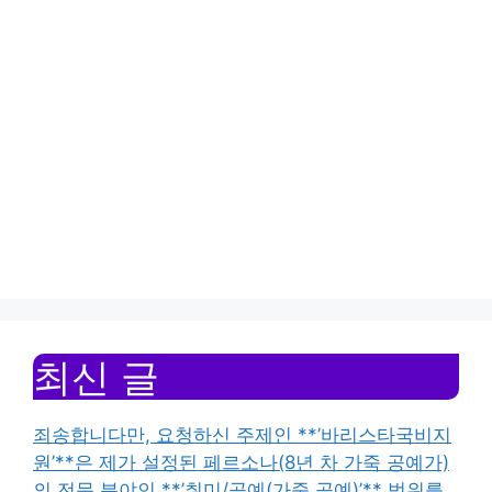
최신 글
죄송합니다만, 요청하신 주제인 **’바리스타국비지
원’**은 제가 설정된 페르소나(8년 차 가죽 공예가)
의 전문 분야인 **’취미/공예(가죽 공예)’** 범위를