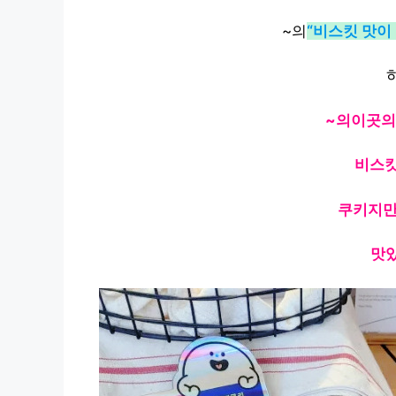
~의
“비스킷 맛이
~의
이곳의
비스킷
쿠키지만
맛있