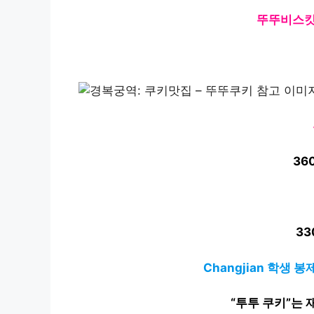
뚜뚜비스킷
36
33
Changjian 학생
“투투 쿠키”는