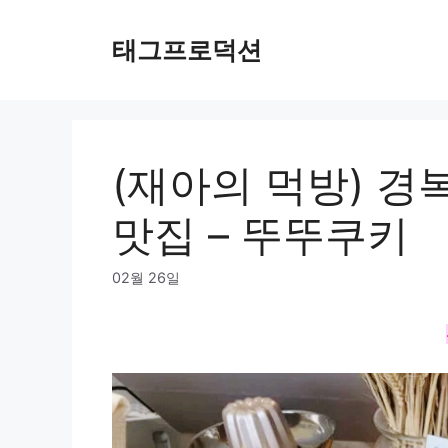
Skip
to
태그프로덕션
content
(재아의 먹방) 경
맛집 – 뚜뚜쿠키
02월 26일