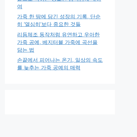
여
가죽 한 땀에 담긴 성장의 기록, 단순
히 ‘열심히’보다 중요한 것들
리듬체조 동작처럼 유연하고 우아한
가죽 공예, 베지터블 가죽에 곡선을
담는 법
손끝에서 피어나는 온기, 일상의 속도
를 늦추는 가죽 공예의 매력