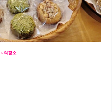
~의
장소