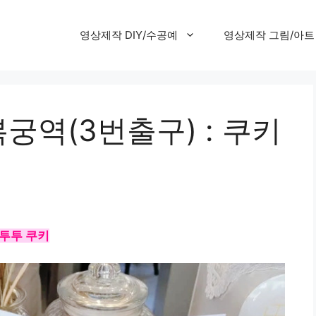
영상제작 DIY/수공예
영상제작 그림/아트
복궁역(3번출구) : 쿠키
투투 쿠키