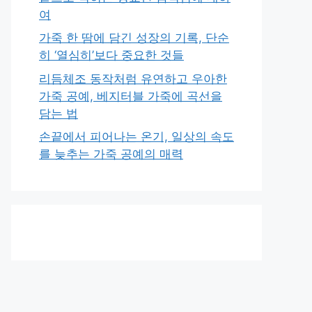
여
가죽 한 땀에 담긴 성장의 기록, 단순
히 ‘열심히’보다 중요한 것들
리듬체조 동작처럼 유연하고 우아한
가죽 공예, 베지터블 가죽에 곡선을
담는 법
손끝에서 피어나는 온기, 일상의 속도
를 늦추는 가죽 공예의 매력