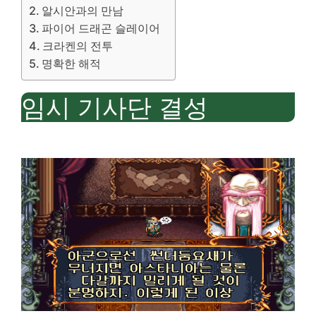
알시안과의 만남
파이어 드래곤 슬레이어
크라켄의 전투
명확한 해적
임시 기사단 결성