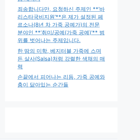
죄송합니다만, 요청하신 주제인 **’바
리스타국비지원’**은 제가 설정된 페
르소나(8년 차 가죽 공예가)의 전문
분야인 **’취미/공예(가죽 공예)’** 범
위를 벗어나는 주제입니다.
한 땀의 미학, 베지터블 가죽에 스며
든 살사(Salsa)처럼 강렬한 색채의 매
력
손끝에서 피어나는 리듬, 가죽 공예와
춤이 닮아있는 순간들