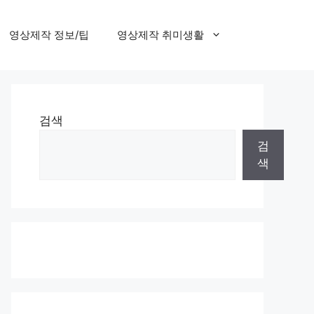
영상제작 정보/팁
영상제작 취미생활
검색
검
색