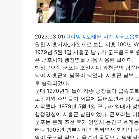
2023.03.01/
#파일
#오래된 사진
#군포읍
원천.시흥시사_사진으로 보는 시흥 100년 Vol
1979년 5월 1일 시흥군 남부가 군포읍으
은 군포시가 행정명을 처음 사용한 날이다.
행정구역상 군포는 조선시대 과천군의 남쪽에 
되어 시흥군의 남쪽이 되었다. 시흥군 남부는 19
로 승격되었다.
군대
1970년대 들어 각종 공장들이 급속도
노동자와 주민들이 서울에 들어오면서 임시로
시작했다. 1979년 5월 1일 구누라 일대가
행정명칭이 시흥군 남면이었다. 군포라는 이
군포는 본래 조선 후기 안양시 동안구 호계동
러나 1905년 경부선이 개통되면서 현재의 군
역이 군포역 앞으로 옮겨져 동동으로 명명되