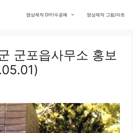
영상제작 DIY/수공예
영상제작 그림/아트
시흥군 군포읍사무소 홍보
5.01)