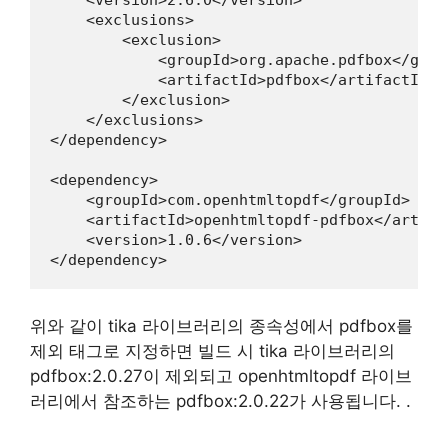
    <exclusions>

        <exclusion>

            <groupId>org.apache.pdfbox</group
            <artifactId>pdfbox</artifactId>

        </exclusion>

    </exclusions>

</dependency>

<dependency>

    <groupId>com.openhtmltopdf</groupId>

    <artifactId>openhtmltopdf-pdfbox</artifac
    <version>1.0.6</version>

</dependency>
위와 같이 tika 라이브러리의 종속성에서 pdfbox를
제외 태그로 지정하면 빌드 시 tika 라이브러리의
pdfbox:2.0.27이 제외되고 openhtmltopdf 라이브
러리에서 참조하는 pdfbox:2.0.22가 사용됩니다. .