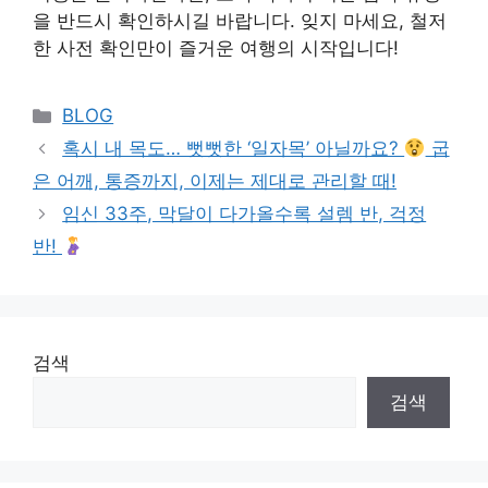
을 반드시 확인하시길 바랍니다. 잊지 마세요, 철저
한 사전 확인만이 즐거운 여행의 시작입니다!
Categories
BLOG
혹시 내 목도… 뻣뻣한 ‘일자목’ 아닐까요?
굽
은 어깨, 통증까지, 이제는 제대로 관리할 때!
임신 33주, 막달이 다가올수록 설렘 반, 걱정
반!
검색
검색