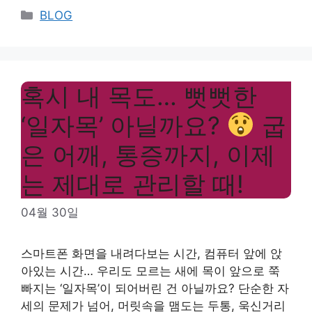
Categories
BLOG
혹시 내 목도… 뻣뻣한
‘일자목’ 아닐까요?
굽
은 어깨, 통증까지, 이제
는 제대로 관리할 때!
04월 30일
스마트폰 화면을 내려다보는 시간, 컴퓨터 앞에 앉
아있는 시간… 우리도 모르는 새에 목이 앞으로 쭉
빠지는 ‘일자목’이 되어버린 건 아닐까요? 단순한 자
세의 문제가 넘어, 머릿속을 맴도는 두통, 욱신거리