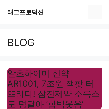
Skip
to
태그프로덕션
Menu
content
BLOG
알츠하이머 신약
AR1001, 7조원 잭팟 터
뜨리다! 삼진제약·소룩스
도 덩달아 ‘함박웃음’