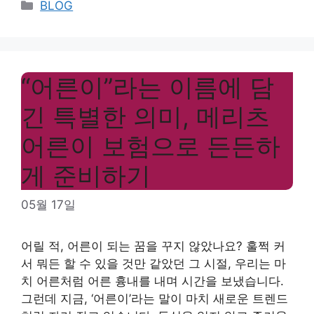
Categories
BLOG
“어른이”라는 이름에 담
긴 특별한 의미, 메리츠
어른이 보험으로 든든하
게 준비하기
05월 17일
어릴 적, 어른이 되는 꿈을 꾸지 않았나요? 훌쩍 커
서 뭐든 할 수 있을 것만 같았던 그 시절, 우리는 마
치 어른처럼 어른 흉내를 내며 시간을 보냈습니다.
그런데 지금, ‘어른이’라는 말이 마치 새로운 트렌드